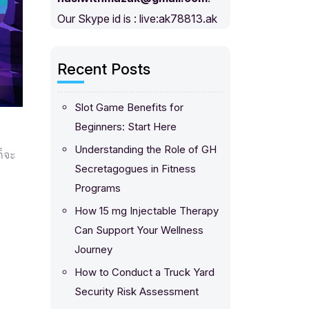
Our Skype id is : live:ak78813.ak
Recent Posts
Slot Game Benefits for
Beginners: Start Here
Understanding the Role of GH
ก็จะ
Secretagogues in Fitness
Programs
How 15 mg Injectable Therapy
Can Support Your Wellness
Journey
How to Conduct a Truck Yard
Security Risk Assessment