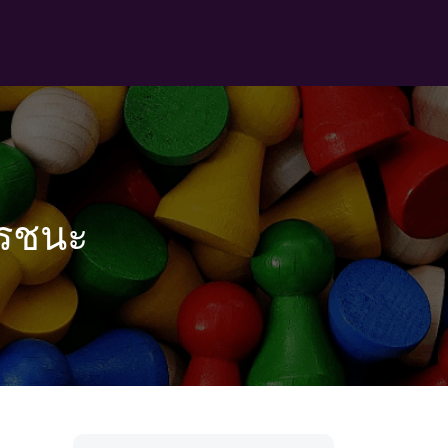
ารชนะ