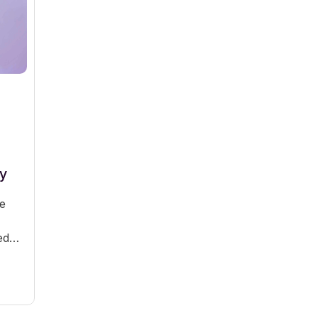
y
ce
ned…