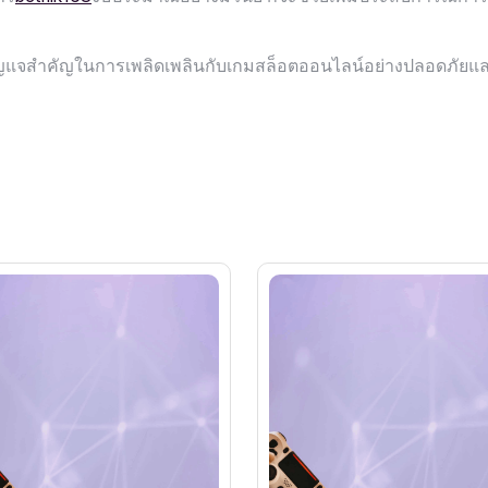
อกุญแจสำคัญในการเพลิดเพลินกับเกมสล็อตออนไลน์อย่างปลอดภัยแล