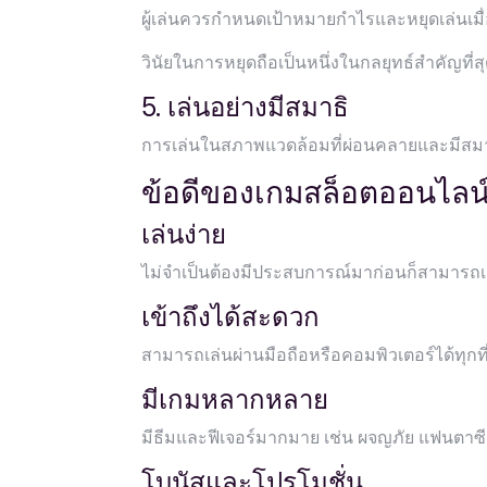
ผู้เล่นควรกำหนดเป้าหมายกำไรและหยุดเล่นเมื่อ
วินัยในการหยุดถือเป็นหนึ่งในกลยุทธ์สำคัญที่ส
5. เล่นอย่างมีสมาธิ
การเล่นในสภาพแวดล้อมที่ผ่อนคลายและมีสมาธ
ข้อดีของเกมสล็อตออนไลน
เล่นง่าย
ไม่จำเป็นต้องมีประสบการณ์มาก่อนก็สามารถเล
เข้าถึงได้สะดวก
สามารถเล่นผ่านมือถือหรือคอมพิวเตอร์ได้ทุกที
มีเกมหลากหลาย
มีธีมและฟีเจอร์มากมาย เช่น ผจญภัย แฟนตาซ
โบนัสและโปรโมชั่น