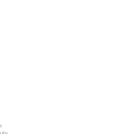
ร
เล่น