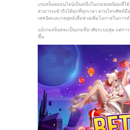
เกมสล็อตออนไลน์เป็นหนึ่งในเกมยอดนิยมที่ได้ร
สามารถเข้าถึงได้ทุกที่ทุกเวลา ผ่านโทรศัพท์
เทคนิคและกลยุทธ์เพื่อช่วยเพิ่มโอกาสในการ
แม้เกมสล็อตจะเป็นเกมที่อาศัยระบบสุ่ม แต่ก
ขึ้น