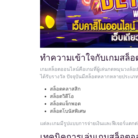
ทำความเข้าใจกับเกมสล็อ
เกมสล็อตออนไลน์คือเกมที่ผู้เล่นกดหมุนวงล้อ
ได้รับรางวัล ปัจจุบันมีสล็อตหลากหลายประเภท
สล็อตคลาสสิก
สล็อตวิดีโอ
สล็อตแจ็กพอต
สล็อตโบนัสพิเศษ
แต่ละเกมมีรูปแบบการจ่ายเงินและฟีเจอร์แตกต่าง
เทคนิคการเล่นเกมสล็อตอ