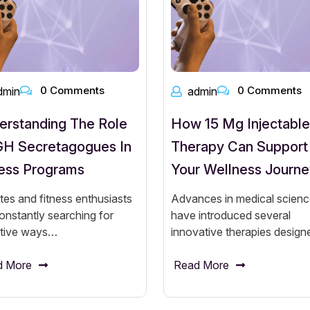
0 Comments
0 Comments
dmin
admin
erstanding The Role
How 15 Mg Injectable
GH Secretagogues In
Therapy Can Support
ness Programs
Your Wellness Journe
tes and fitness enthusiasts
Advances in medical scien
onstantly searching for
have introduced several
ctive ways…
innovative therapies desig
d More
Read More