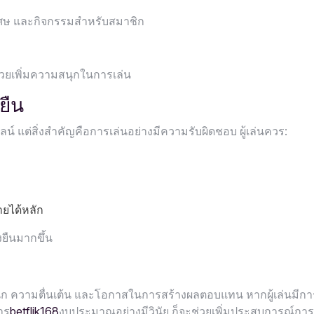
เศษ และกิจกรรมสำหรับสมาชิก
่วยเพิ่มความสนุกในการเล่น
ยืน
ต่สิ่งสำคัญคือการเล่นอย่างมีความรับผิดชอบ ผู้เล่นควร:
ยได้หลัก
งยืนมากขึ้น
ก ความตื่นเต้น และโอกาสในการสร้างผลตอบแทน หากผู้เล่นมีกา
าร
betflik168
งบประมาณอย่างมีวินัย ก็จะช่วยเพิ่มประสบการณ์การ